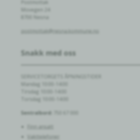
Postmottak
Movegen 24
8700 Nesna
postmottak@nesna.kommune.no
Snakk med oss
SERVICETORGETS ÅPNINGSTIDER
Mandag 10:00-14:00
Tirsdag 10:00-14:00
Torsdag 10:00-14:00
Sentralbord:
750 67 000
Finn ansatt
Vakttelefoner