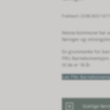
Publisert
22.08.2023 14:17
Nesna kommune har ansv
føringer og retningsl
En grunntanke for barn
FN’s Barnekonvensjon. 
til de er 18 år.
Les FNs Barnekonvens
Statlige før