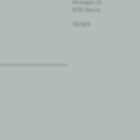
Movegen 24
8700 Nesna
Vis kart