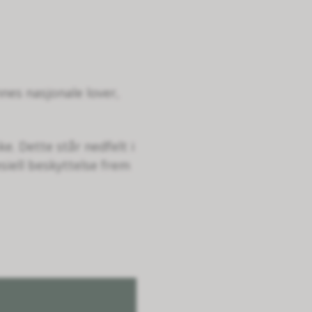
nes nasjonale lover,
. Dette står nedfelt i
siell beskyttelse frem