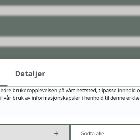
Detaljer
øringer - for barn og unge
edre brukeropplevelsen på vårt nettsted, tilpasse innhold o
il vår bruk av informasjonskapsler i henhold til denne erkl
nnskapsrapporter
Godta alle