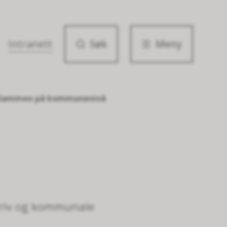
Intranett
Søk
Meny
Sammen på kommunenivå
skriv og kommunale