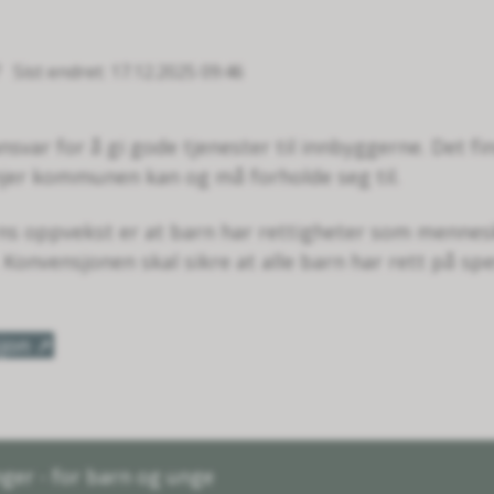
Sist endret
17.12.2025 09:46
ar for å gi gode tjenester til innbyggerne. Det fin
injer kommunen kan og må forholde seg til.
s oppvekst er at barn har rettigheter som menneske
Konvensjonen skal sikre at alle barn har rett på spe
jon
inger - for barn og unge