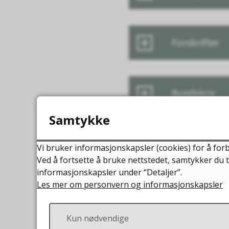
Forskrifter
Rundskriv
Samtykke
Kommunale f
Vi bruker informasjonskapsler (cookies) for å forb
Ved å fortsette å bruke nettstedet, samtykker du t
informasjonskapsler under “Detaljer”.
Les mer om personvern og informasjonskapsler
Sentrale ku
Kun nødvendige