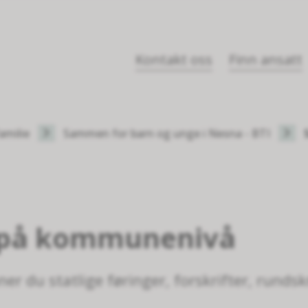
Kontakt oss
Finn ansatt
amilie
Sammen for barn og unge i Nesna - BTI
på kommunenivå
nner du statlige føringer, forskrifter, rund