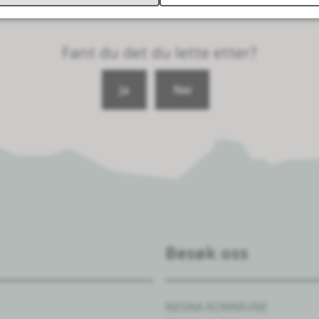
Fant du det du lette etter?
Ja
Nei
Besøk oss
NESNA KOMMUNE