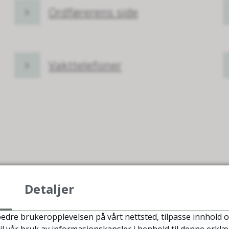
Ordførerens side
Vakttelefoner
Fant du det du lette etter?
Detaljer
Ja
Nei
edre brukeropplevelsen på vårt nettsted, tilpasse innhold o