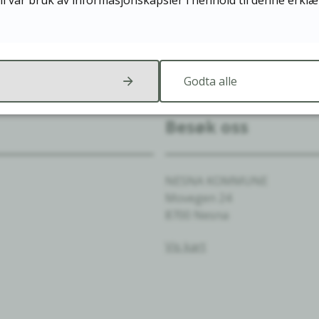
il vår bruk av informasjonskapsler i henhold til denne erkl
Godta alle
Besøk oss
NESNA KOMMUNE
Movegen 24
8700 Nesna
Vis kart