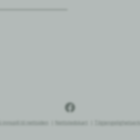
i innspill til nettsiden
Nettstedskart
Tilgjengelighetser