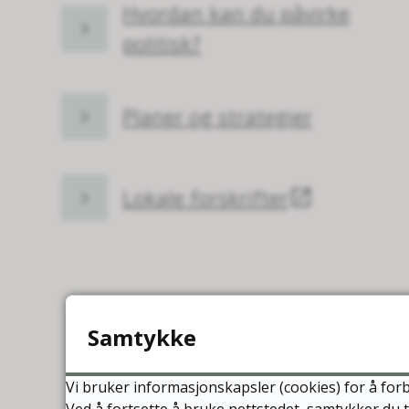
Hvordan kan du påvirke
politisk?
Planer og strategier
Lokale forskrifter
Samtykke
Vi bruker informasjonskapsler (cookies) for å forb