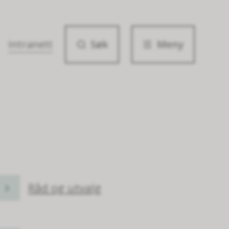
Intranett
Søk
Meny
Råd og utvalg