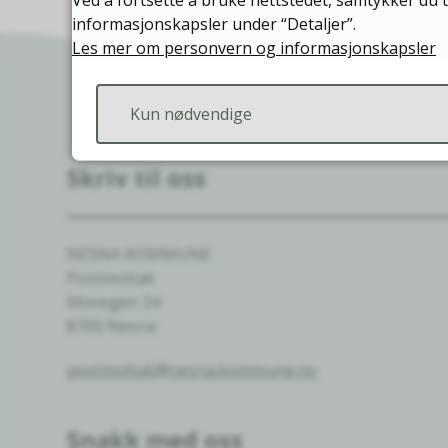
Ved å fortsette å bruke nettstedet, samtykker du t
informasjonskapsler under “Detaljer”.
Les mer om personvern og informasjonskapsler
Kun nødvendige
Skriv til oss
NESNA KOMMUNE
Postmottak
Movegen 24
8700 Nesna
postmottak@nesna.kommune.no
Snakk med oss