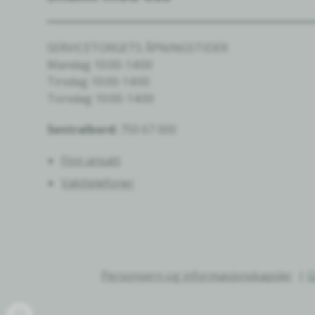
SERVICETORGETS ÅPNINGSTIDER
Mandag 10:00-14:00
Tirsdag 10:00-14:00
Torsdag 10:00-14:00
Sentralbord:
750 67 000
Finn ansatt
Vakttelefoner
Personvern og informasjonskapsler
G