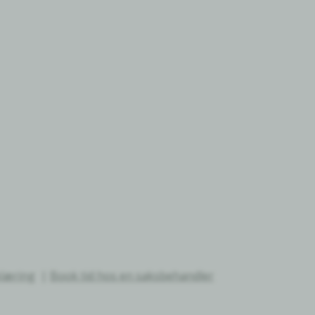
klæring
Book tid hos en saksbehandler