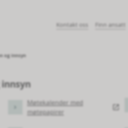
Kontakt oss
Finn ansatt
on og innsyn
g innsyn
Møtekalender med
møtepapirer