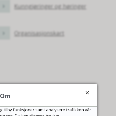
Kunngjøringer og høringer
Organisasjonskart
Om
g tilby funksjoner samt analysere trafikken vår.