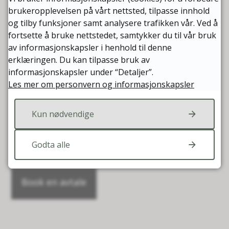
Kontakt oss
brukeropplevelsen på vårt nettsted, tilpasse innhold
og tilby funksjoner samt analysere trafikken vår. Ved å
Halvor Hilmersen
fortsette å bruke nettstedet, samtykker du til vår bruk
Programleder omstilling
av informasjonskapsler i henhold til denne
erklæringen. Du kan tilpasse bruk av
E-post
Send e-post
informasjonskapsler under “Detaljer”.
Les mer om personvern og informasjonskapsler
Telefon
75 06 70 29
Mobil
Kun nødvendige
93 24 84 41
Om du vil, kan du bestille et møte med meg, enten på
Godta alle
kommunehuset, via teams eller per telefon.
Book en avtale