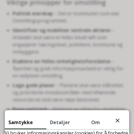
Viktige prinsipper for omstilling
Politisk eierskap
– Det er kommunen som eier
Omstillingsprogrammet.
Identifiser og mobiliser sentrale aktører
–
Arbeidet skal være et felles lokalt løft som
engasjerer næringslivet, politikere, kommune og
innbyggere.
Etablere en felles virkelighetsforståelse
–
Åpenhet og godt informasjonsarbeid er viktig for
en vellykket omstilling.
Lage gode planer
– Planene skal være målrettet,
og prioriterte innsatsområder med tilhørende
ressursbruk skal være nøye beskrevet.
Bygg nettverk
– Nettverk er viktig for utveksling
av kunnskap, og kan gi gode utviklingsmuligheter.
Samtykke
Detaljer
Om
Vi bruker informasjonskapsler (cookies) for å forbedre