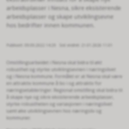
arbeidsplasser i Nesna, sikre eksisterende
arbeidsplasser og skape utviklingsevne
hos bedrifter innen kommunen.
Publisert
09.09.2022 14:29
Sist endret
21.01.2026 11:01
Omstillingsarbeidet i Nesna skal bidra til økt
robusthet og styrke utviklingsevnen i næringslivet
og i Nesna kommune. Formålet er at Nesna skal være
en attraktiv kommune å bo i og attraktiv for
næringsetableringer. Regional omstilling skal bidra til
å skape nye og sikre eksisterende arbeidsplasser,
styrke robustheten og variasjonen i næringslivet
samt øke utviklingsevnen hos næringsliv og
kommuner.