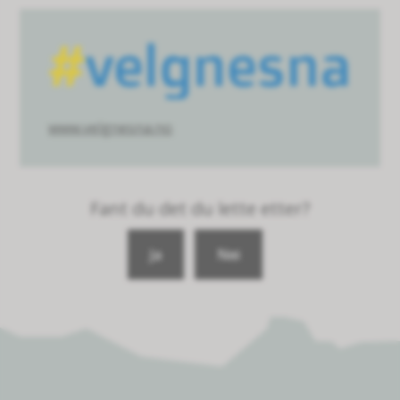
www.velgnesna.no
Fant du det du lette etter?
Ja
Nei