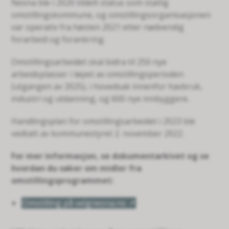
Nesna ble i 2020 tildelt status som statlig
omstillingskommune, og omstillingsorganisasjonen
var operativ fra høsten 2021 etter nødvendig
forarbeid og forankring.
Omstillingsarbeidet skal bidra til 250 nye
arbeidsplasser i løpet av omstillingsperioden
(utgangen av 2025), i hovedsak innenfor havbruk,
industri og utdanning, og 600 nye innbyggere.
Handlingsplan for omstillingsarbeidet i 2023 ble
vedtatt av kommunestyret 2. november 2022.
For mer informasjon, se dokumentarkivet og se
hvordan du søker om midler fra
omstillingsprogrammet:
Omstilling på velgnesna.no