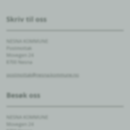
Skriv til oss
NESNA KOMMUNE
Postmottak
Movegen 24
8700 Nesna
postmottak@nesna.kommune.no
Besøk oss
NESNA KOMMUNE
Movegen 24