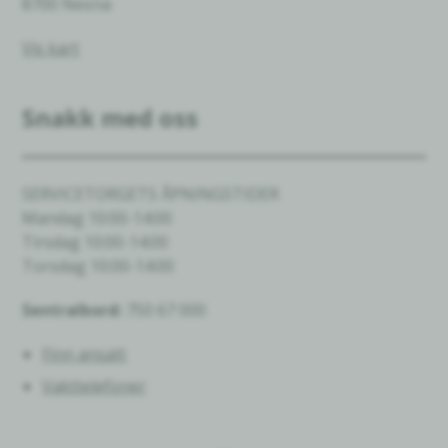
8700 Nesna
Vis kart
Snakk med oss
SERVICETORGETS ÅPNINGSTIDER
Mandag 10:00-14:00
Tirsdag 10:00-14:00
Torsdag 10:00-14:00
Sentralbord:
750 67 000
Finn ansatt
Vakttelefoner