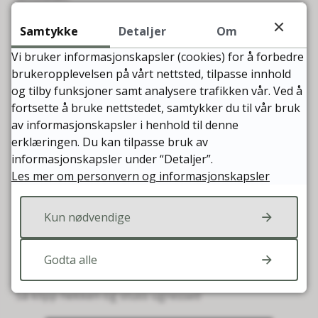
Det er ditt ansvar å sørge for at gjerder og
Samtykke
Detaljer
Om
beplantning er så lav at alle kan gå, sykle og kjøre
Vi bruker informasjonskapsler (cookies) for å forbedre
trygt forbi eiendommen din.
brukeropplevelsen på vårt nettsted, tilpasse innhold
og tilby funksjoner samt analysere trafikken vår. Ved å
Lovpålagt fri sikt
fortsette å bruke nettstedet, samtykker du til vår bruk
av informasjonskapsler i henhold til denne
Å sørge for fri sikt er nedfelt i
Vegloven
. Det er du
erklæringen. Du kan tilpasse bruk av
som bor ved veien som har ansvar for for å klippe
informasjonskapsler under “Detaljer”.
hekk og busker på din eiendom.
Les mer om personvern og informasjonskapsler
Når du står fire meter inn i avkjørselen din skal du ha
minst 20 meter fri sikt i hver retning langs gang- og
Kun nødvendige
sykkelveien, ifølge loven. Hekk og gjerde skal heller
ikke være høyere enn 50 centimeter ved avkjørselen
Godta alle
din.
Så klipp hekken og stuss ugresset!