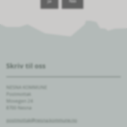
Ja
Nei
Skriv til oss
NESNA KOMMUNE
Postmottak
Movegen 24
8700 Nesna
postmottak@nesna.kommune.no