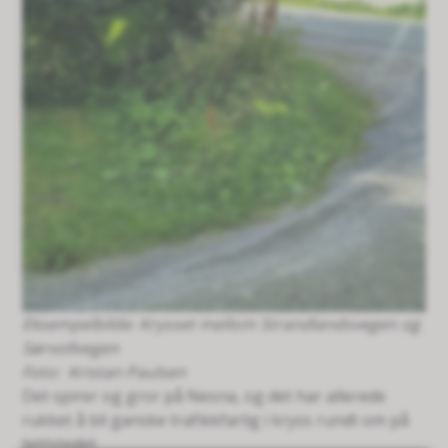
Eksempelbilde: Krysset mellom Strandlandsvegen og
Sørvollvegen
Kristan Paulsen
Det spirer og gror på Nesna, og det har allerede
rukket å bli ganske trafikkfarlig i kryss rundt om på
tettstedet.