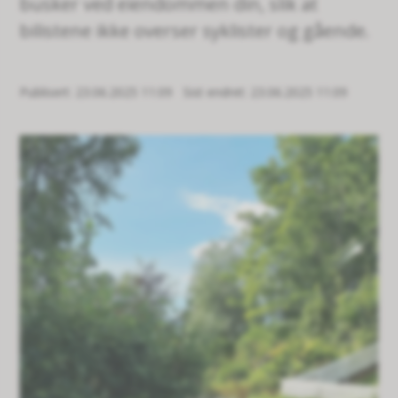
busker ved eiendommen din, slik at
bilistene ikke overser syklister og gående.
Publisert
23.06.2025 11:09
Sist endret
23.06.2025 11:09