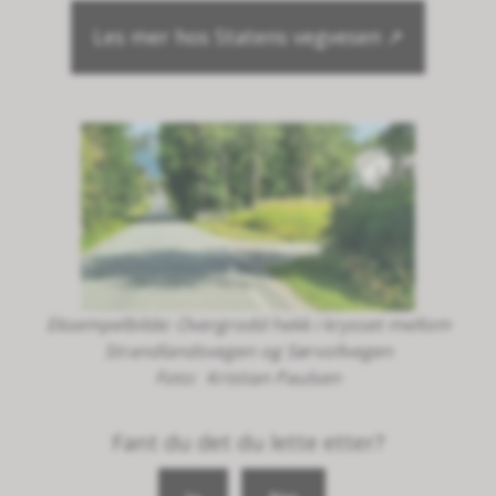
Les mer hos Statens vegvesen
Eksempelbilde: Overgrodd hekk i krysset mellom
Strandlandsvegen og Sørvollvegen
Kristian Paulsen
Fant du det du lette etter?