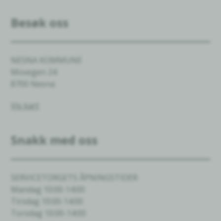
Besøk oss
NESNA KOMMUNE
Movegen 24
8700 Nesna
Vis kart
Snakk med oss
SERVICETORGETS ÅPNINGSTIDER
Mandag 10:00-14:00
Tirsdag 10:00-14:00
Torsdag 10:00-14:00