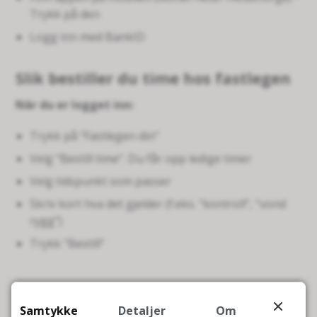
Trykk på den
Logg inn med BankID
Slik bestiller du time hos fastlegen
Når du er logget inn:
Trykk på “Fastlegen din”
Velg “Bestill time”. Du får opp ledige timer
Velg tidspunkt som passer
Skriv kort hva det gjelder (f.eks. “kontroll”, “vond
rygg”)
Trykk “Bestill”
Ferdig! Du får bekreftelse på skjermen (og ofte SMS)
Samtykke
Detaljer
Om