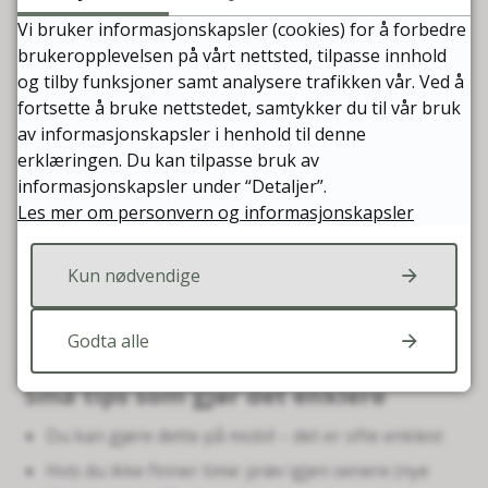
Slik fornyer du resepter
Vi bruker informasjonskapsler (cookies) for å forbedre
brukeropplevelsen på vårt nettsted, tilpasse innhold
Trykk på “Resepter”
og tilby funksjoner samt analysere trafikken vår. Ved å
Finn medisinen du vil fornye
fortsette å bruke nettstedet, samtykker du til vår bruk
av informasjonskapsler i henhold til denne
Trykk på “Forny resept”
erklæringen. Du kan tilpasse bruk av
Skriv eventuelt en kort beskjed (ikke alltid
informasjonskapsler under “Detaljer”.
nødvendig)
Les mer om personvern og informasjonskapsler
Trykk “Send forespørsel”
Kun nødvendige
Ferdig!
Fastlegen behandler det, og du får beskjed når det er
klart.
Godta alle
Små tips som gjør det enklere
Du kan gjøre dette på mobil – det er ofte enklest
Hvis du ikke finner time: prøv igjen senere (nye