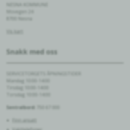
NESNA KOMMUNE
Movegen 24
8700 Nesna
Vis kart
Snakk med oss
SERVICETORGETS ÅPNINGSTIDER
Mandag 10:00-14:00
Tirsdag 10:00-14:00
Torsdag 10:00-14:00
Sentralbord:
750 67 000
Finn ansatt
Vakttelefoner