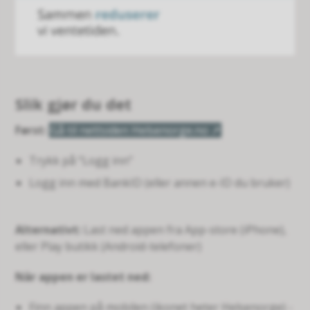
Slik gjør du det
Først:
Gå til nettsiden Helsenorge.no
Trykk på “Logg inn”
Logg inn med BankID (eller annen e-ID du bruker)
Alternativt:
Last ned appen fra App-store (iPhone),
eller Play butikk (Android-telefoner)
Når appen er lastet ned:
Finn appen på mobilen (ikonet heter Helsenorge) -