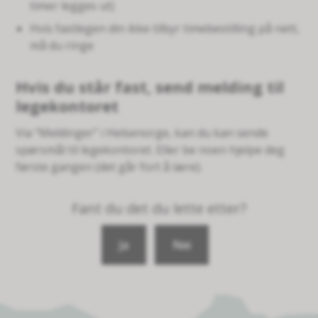
timer legges ut)
Hvis fastlegen din ikke tilbyr timebestilling på nett,
må du ringe
Hvis du står fast, send melding til
legekontoret
Via “Meldinger” i Helsenorge, kan du kan sende
spørsmål til legekontoret. Eller be noen hjelpe deg
første gangen (det går fort å lære).
Fant du det du lette etter?
Ja
Nei