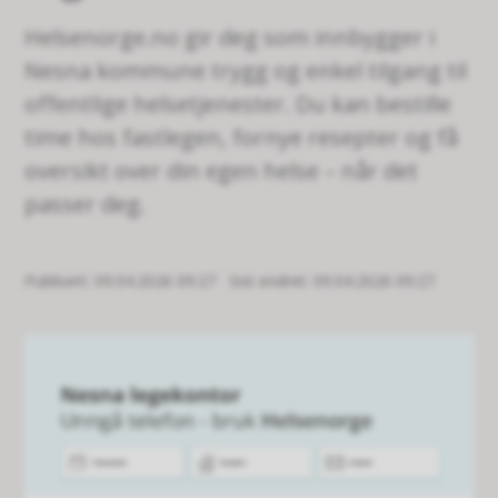
Helsenorge.no gir deg som innbygger i
Nesna kommune trygg og enkel tilgang til
offentlige helsetjenester. Du kan bestille
time hos fastlegen, fornye resepter og få
oversikt over din egen helse – når det
passer deg.
Publisert
09.04.2026 09:27
Sist endret
09.04.2026 09:27