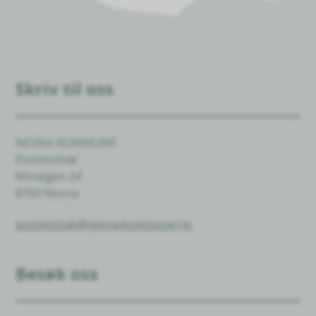
Skriv til oss
NESNA KOMMUNE
Postmottak
Movegen 24
8700 Nesna
postmottak@nesna.kommune.no
Besøk oss