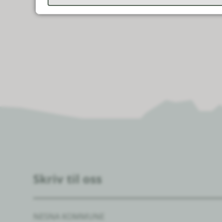
overført automatisk t
Skriv til oss
NESNA KOMMUNE