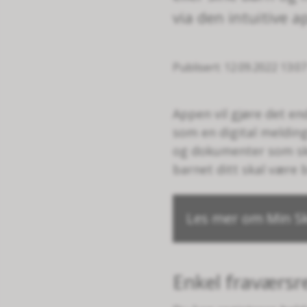
via den intuitive a
Publisert
12.09.2022 13:07
Appen vil gjøre det e
som en digital meldin
og dokumenter som skol
barnet ditt skal være 
Les mer om Min S
Enkel fraværsr