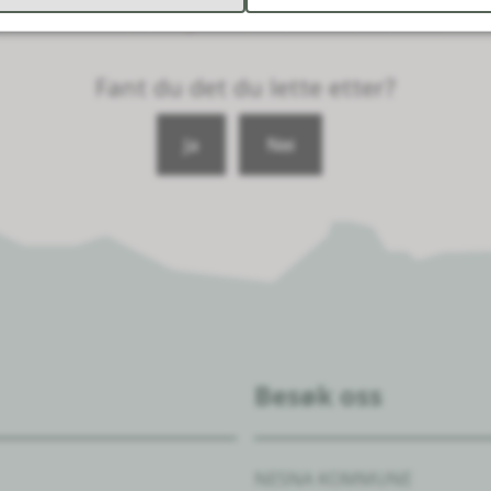
il kommunens arkivsystem ved skoleårets slutt.
Fant du det du lette etter?
Ja
Nei
Besøk oss
NESNA KOMMUNE