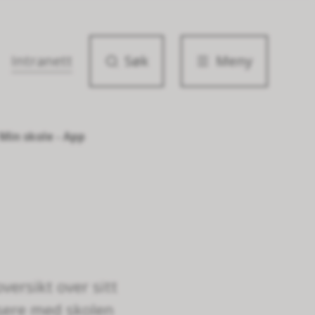
Intranett
Søk
Meny
Min skole - App
versikt over sitt
isere med skolen