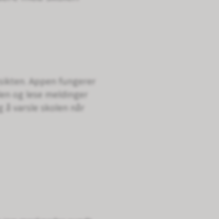
sikten. Appen fungerer
len og lese meldinger
 å varsle skolen når