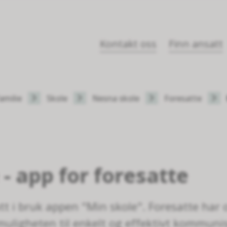
Kontakt oss
Finn ansatt
amilie
Skole
Nesna skole
Foresatte
- app for foresatte
t i bruk appen "Min skole". Foresatte har o
 muligheten til enkelt og effektivt kommun