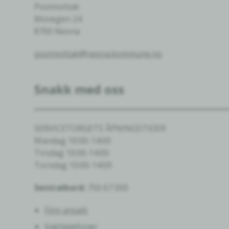
Postmottak
Movegen 24
8700 Nesna
postmottak@nesna.kommune.no
Snakk med oss
SERVICETORGETS ÅPNINGSTIDER
Mandag 10:00-14:00
Tirsdag 10:00-14:00
Torsdag 10:00-14:00
Sentralbord:
750 67 000
Finn ansatt
Vakttelefoner