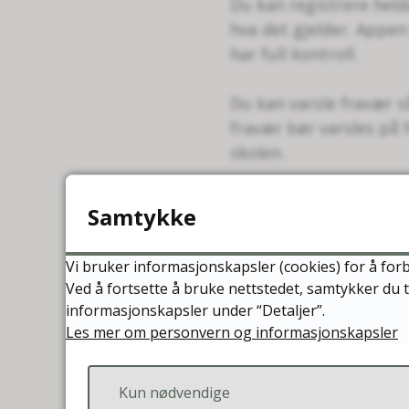
Du kan registrere held
hva det gjelder. Appen 
har full kontroll.
Du kan varsle fravær så
fravær bør varsles på 
skolen.
Det viktigste s
Samtykke
Appen Min skole vil sel
Vi bruker informasjonskapsler (cookies) for å forb
App Store eller Google 
Ved å fortsette å bruke nettstedet, samtykker du t
informasjonskapsler under “Detaljer”.
Autentisering gjøres 
Les mer om personvern og informasjonskapsler
eller fingeravtrykk.
Kun nødvendige
Alle meldinger i appen 