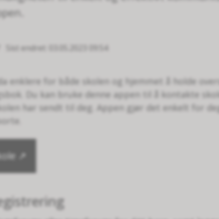
ppen.
Sist endret
03.05.2023 09:54
nda enklere for både skolen og hjemmet å holde over
gsbok. Du kan bruke denne appen til å kontakte sko
en har sendt til deg. Appen gjør det enkelt for deg
borte.
kole
egistrering