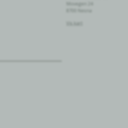
Movegen 24
8700 Nesna
Vis kart