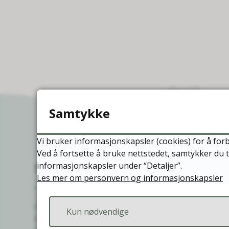
Samtykke
Vi bruker informasjonskapsler (cookies) for å forb
Ved å fortsette å bruke nettstedet, samtykker du t
Skriv til oss
informasjonskapsler under “Detaljer”.
Les mer om personvern og informasjonskapsler
NESNA KOMMUNE
Kun nødvendige
Postmottak