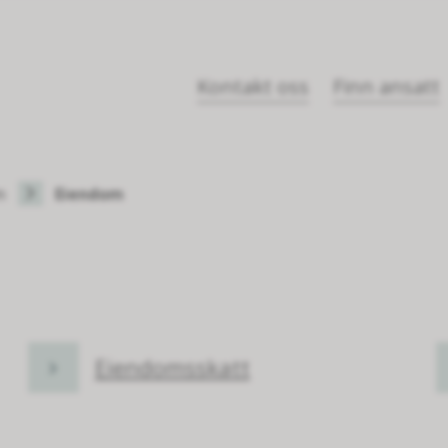
Kontakt oss
Finn ansatt
m
Eiendom
Eiendomsskatt