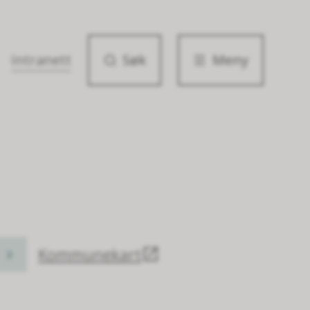
Intranett
Søk
Meny
Kommunekart