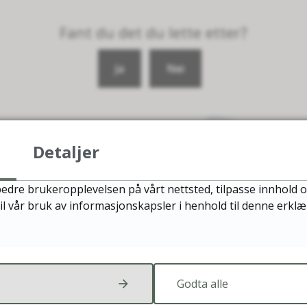
Fant du det du lette etter?
Ja
Nei
Detaljer
edre brukeropplevelsen på vårt nettsted, tilpasse innhold o
il vår bruk av informasjonskapsler i henhold til denne erkl
Besøk oss
NESNA KOMMUNE
Godta alle
Movegen 24