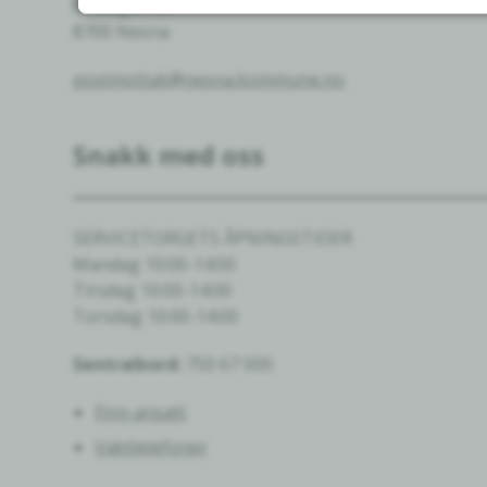
Movegen 24
8700 Nesna
postmottak@nesna.kommune.no
Snakk med oss
SERVICETORGETS ÅPNINGSTIDER
Mandag 10:00-14:00
Tirsdag 10:00-14:00
Torsdag 10:00-14:00
Sentralbord:
750 67 000
Finn ansatt
Vakttelefoner