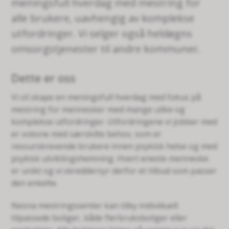
meningsfull hverdag med mestring for
alle brukere, uavhengig av komplekse
utfordringer. Vi selger også heldøgns
omsorgstjenester til andre kommuner.
Dette er oss
Vi vil skape en meningsfull hverdag med fokus på
mestring for mennesker med mange ulike og
komplekse utfordringer. Utfordringene vi jobber med
er voksne med særskilte behov, som er
ressurskrevende brukere innen psykisk helse og med
psykisk utviklingshemning. Hvert eneste menneske
er unikt og vi skreddersyr derfor et tilbud som passer
den enkelte.
Nesna mestringssenter kan tilby individuelt
tilpassede boliger, både flerbruksboliger eller