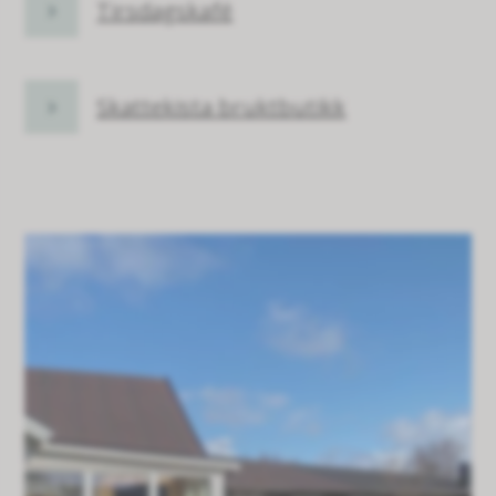
Tirsdagskafé
Skattekista bruktbutikk