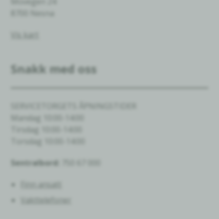
Movegen 24
8700 Nesna
Vis kart
Snakk med oss
SERVICETORGETS ÅPNINGSTIDER
Mandag 10:00-14:00
Tirsdag 10:00-14:00
Torsdag 10:00-14:00
Sentralbord:
750 67 000
Finn ansatt
Vakttelefoner