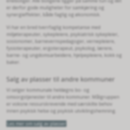
eneboliger. Alle boligene ligger på samme tun og det
er derfor gode muligheter for samkjøring og
synergieffekter, både faglig og økonomisk.
Vi har en bred tverrfaglig kompetanse med
miljøterapeuter, sykepleiere, psykiatrisk sykepleier,
sosionomer, barnevernspedagoger, vernepleiere,
fysioterapeuter, ergoterapeut, psykolog, lærere,
barne- og ungdomsarbeidere, hjelpepleiere, kokk og
baker.
Salg av plasser til andre kommuner
Vi selger kommunale heldøgns bo- og
omsorgstjenester til andre kommuner. Målgruppen
er voksne ressurskrevende med særskilte behov
innen psykisk helse og psykisk utviklingshemning.
Les mer om salg av plasser