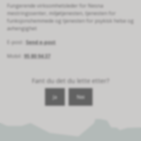
Fungerende virksomhetsleder for Nesna
mestringssenter, miljøtjenesten, tjenesten for
funksjonshemmede og tjenesten for psykisk helse og
avhengighet
E-post
Send e-post
Mobil
95 80 94 37
Fant du det du lette etter?
Ja
Nei