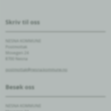
Skriv til oss
NESNA KOMMUNE
Postmottak
Movegen 24
8700 Nesna
postmottak@nesna.kommune.no
Besøk oss
NESNA KOMMUNE