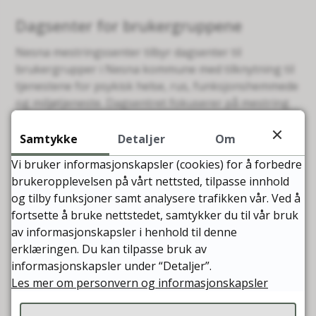
Dagsenter for brukergruppene
Nesna mestringssenter tilbyr dagsenter til
brukergrupper i Nesna kommune med tilknytning til
tjenestene for psykisk helse, rus, funksjonshemmede
og miljøtjeneste. Dagsentret fokuserer på mestring
og brukernes egne ressurser.
Samtykke
Detaljer
Om
Miljøterapeut tilrettelegger for aktiviteter. Det settes
Vi bruker informasjonskapsler (cookies) for å forbedre
opp en ukeplan med ulike tema hver uke.
brukeropplevelsen på vårt nettsted, tilpasse innhold
og tilby funksjoner samt analysere trafikken vår. Ved å
Tilbudet er åpent alle hverdager fra 10:00 - 15:00.
fortsette å bruke nettstedet, samtykker du til vår bruk
av informasjonskapsler i henhold til denne
Aktiviteter på dagsenteret:
erklæringen. Du kan tilpasse bruk av
Torsdagsklubb
informasjonskapsler under “Detaljer”.
Les mer om personvern og informasjonskapsler
Sanserom
Turgruppe