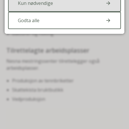
Kun nødvendige
Musikkrom
Svømming
Godta alle
Gymtimer
Båtturer og fisking
Tilrettelagte arbeidsplasser
Nesna mestringssenter tilrettelegger også
arbeidsplasser.
Produksjon av tennbriketter
Skattekista bruktbutikk
Vedproduksjon